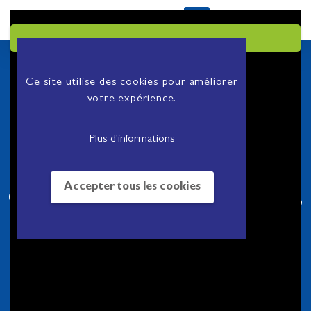
Ce site utilise des cookies pour améliorer
votre expérience.
Guérite, péage,
Plus d'informations
billetterie,
Accepter tous les cookies
distributeurs de billets,
stockage chimique,
transformateur, toutes
installations
techniques…